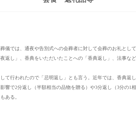
。葬儀では、通夜や告別式への会葬者に対して会葬のお礼とし
通夜返し」、香典をいただいたことへの「香典返し」、法事な
期して行われたので「忌明返し」とも言う。近年では、香典返
影響で2分返し（半額相当の品物を贈る）や3分返し（3分の1
例もある。