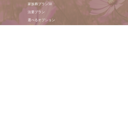
家族葬プラン50
法要プラン
選べるオプション
供花注文書
アクセス
よくある質問
葬儀場の選び方
館内施設
無料資料請求
お支払い方法
現金
クレジットカード
電子マネー
お客様様の声・葬儀事例
会社概要