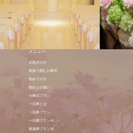
メニュー
お急ぎの方
家族で囲むお葬式
初めての方
他社との違い
火葬式プラン
一日葬とは
一日葬プラン
一日葬プラン40
家族葬プラン38